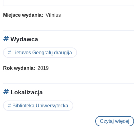
Miejsce wydania
Vilnius
Wydawca
Lietuvos Geografų draugija
Rok wydania
2019
Lokalizacja
Biblioteka Uniwersytecka
Czytaj więcej
o
Žem
pra