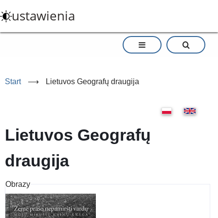
Przejdź
ustawienia
do
treści
Start
⟶
Lietuvos Geografų draugija
Lietuvos Geografų
draugija
Obrazy