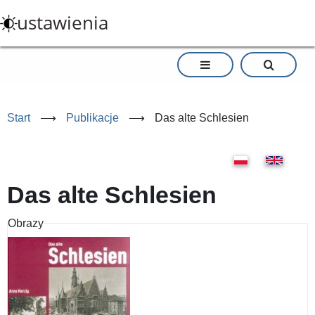
Przejdź
ustawienia
do
treści
Start
⟶
Publikacje
⟶
Das alte Schlesien
Das alte Schlesien
Obrazy