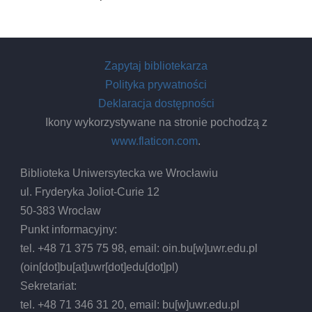
Zapytaj bibliotekarza
Polityka prywatności
Deklaracja dostępności
Ikony wykorzystywane na stronie pochodzą z
www.flaticon.com
.
Biblioteka Uniwersytecka we Wrocławiu
ul. Fryderyka Joliot-Curie 12
50-383 Wrocław
Punkt informacyjny:
tel. +48 71 375 75 98, email:
oin.bu
[w]
uwr.edu.pl
(oin[dot]bu[at]uwr[dot]edu[dot]pl)
Sekretariat:
tel. +48 71 346 31 20, email:
bu
[w]
uwr.edu.pl