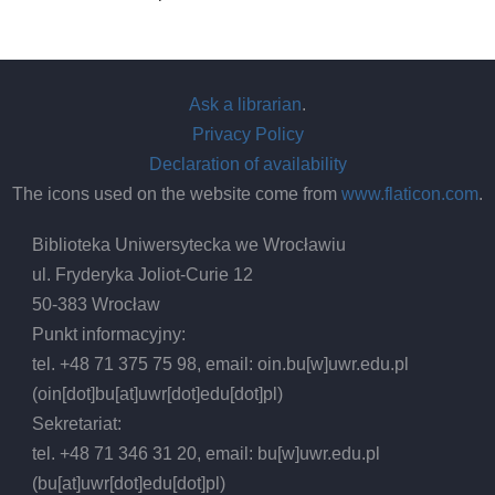
Ask a librarian
.
Privacy Policy
Declaration of availability
The icons used on the website come from
www.flaticon.com
.
Biblioteka Uniwersytecka we Wrocławiu
ul. Fryderyka Joliot-Curie 12
50-383 Wrocław
Punkt informacyjny:
tel. +48 71 375 75 98, email:
oin.bu
[w]
uwr.edu.pl
(oin[dot]bu[at]uwr[dot]edu[dot]pl)
Sekretariat:
tel. +48 71 346 31 20, email:
bu
[w]
uwr.edu.pl
(bu[at]uwr[dot]edu[dot]pl)