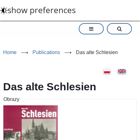
Skip
show preferences
to
main
content
Home
⟶
Publications
⟶
Das alte Schlesien
Das alte Schlesien
Obrazy