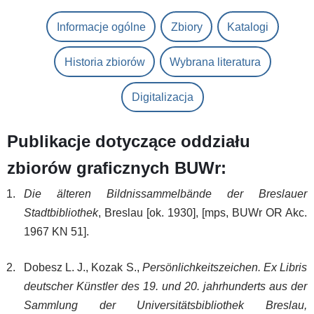
Informacje ogólne
Zbiory
Katalogi
Historia zbiorów
Wybrana literatura
Digitalizacja
Publikacje dotyczące oddziału
zbiorów graficznych BUWr:
Die älteren Bildnissammelbände der Breslauer
Stadtbibliothek
, Breslau [ok. 1930], [mps, BUWr OR Akc.
1967 KN 51].
Dobesz L. J., Kozak S.,
Persönlichkeitszeichen. Ex Libris
deutscher Künstler des 19. und 20. jahrhunderts aus der
Sammlung der Universitätsbibliothek Breslau,