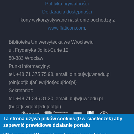
Polityka prywatności
Deklaracja dostępności
Ikony wykorzystywane na stronie pochodzą z
www.flaticon.com
.
Biblioteka Uniwersytecka we Wrocławiu
ul. Fryderyka Joliot-Curie 12
50-383 Wrocław
Punkt informacyjny:
tel. +48 71 375 75 98, email:
oin.bu
[w]
uwr.edu.pl
(oin[dot]bu[at]uwr[dot]edu[dot]pl)
Sekretariat:
tel. +48 71 346 31 20, email:
bu
[w]
uwr.edu.pl
(bu[at]uwr[dot]edu[dot]pl)
Ta strona używa plików cookies (tzw. ciasteczek) aby
zapewnić prawidłowe działanie portalu