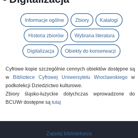
Informacje ogólne
Zbiory
Katalogi
Historia zbiorów
Wybrana literatura
Digitalizacja
Obiekty do konserwacji
Cyfrowe kopie szczególnie cennych obiektów dostępne są
w
Bibliotece Cyfrowej Uniwersytetu Wrocławskiego
w
podkolekcji Dziedzictwo kulturowe.
Zbiory śląsko-łużyckie dotychczas wprowadzone do
BCUWr dostępne są
tutaj
Zapytaj bibliotekarza