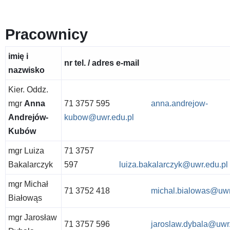
Pracownicy
imię i
nr tel. / adres e-mail
nazwisko
Kier. Oddz.
mgr
Anna
71 3757 595
anna.andrejow-
Andrejów-
kubow@uwr.edu.pl
Kubów
mgr Luiza
71 3757
Bakalarczyk
597
luiza.bakalarczyk@uwr.edu.pl
mgr Michał
71 3752 418
michal.bialowas@uwr
Białowąs
mgr Jarosław
71 3757 596
jaroslaw.dybala@uwr.