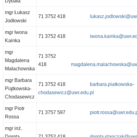
Dybała
mgr Łukasz
71 3752 418
lukasz.jodlowski@uwr
Jodłowski
mgr Iwona
71 3752 418
iwona.kainka@uwr.ed
Kainka
mgr
71 3752
Magdalena
418
magdalena.malachowska@uwr
Małachowska
mgr Barbara
71 3752 418
barbara.piatkowska-
Piątkowska-
chodasewicz@uwr.edu.pl
Chodasewicz
mgr Piotr
71 3757 597
piotr.rossa@uwr.edu.
Rossa
mgr inż.
Dorota
71 3752 418
dorota.stanczak@uwr