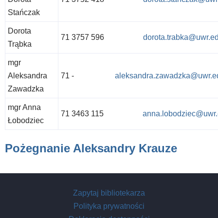
Stańczak
Dorota
71 3757 596
dorota.trabka@uwr.ed
Trąbka
mgr
Aleksandra
71 -
aleksandra.zawadzka@uwr.ed
Zawadzka
mgr Anna
71 3463 115
anna.lobodziec@uwr.
Łobodziec
Pożegnanie Aleksandry Krauze
Zapytaj bibliotekarza
Polityka prywatności