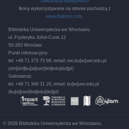
Deklaracja dostępności
Ikony wykorzystywane na stronie pochodzą z
www.flaticon.com
.
Biblioteka Uniwersytecka we Wrocławiu
ul. Fryderyka Joliot-Curie 12
50-383 Wrocław
Punkt informacyjny:
tel. +48 71 375 75 98, email:
oin.bu
[w]
uwr.edu.pl
(oin[dot]bu[at]uwr[dot]edu[dot]pl)
Sekretariat:
tel. +48 71 346 31 20, email:
bu
[w]
uwr.edu.pl
(bu[at]uwr[dot]edu[dot]pl)
© 2026 Biblioteka Uniwersytecka we Wrocławiu,