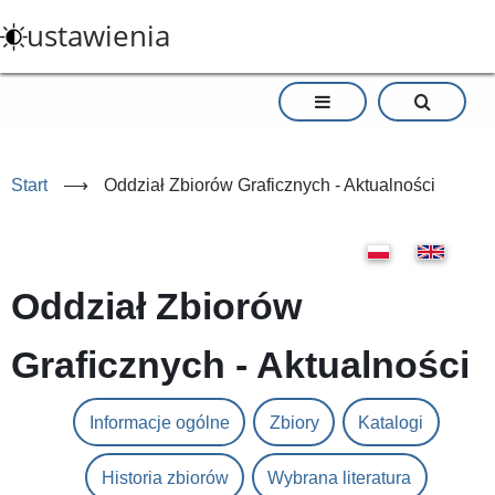
Przejdź
ustawienia
do
treści
Start
⟶
Oddział Zbiorów Graficznych - Aktualności
Oddział Zbiorów
Graficznych - Aktualności
Informacje ogólne
Zbiory
Katalogi
Historia zbiorów
Wybrana literatura