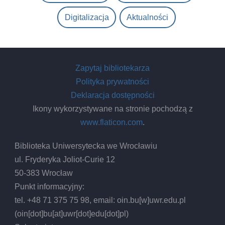
Digitalizacja
Aktualności
Zapytaj bibliotekarza
Polityka prywatności
Deklaracja dostępności
Ikony wykorzystywane na stronie pochodzą z
www.flaticon.com
.
Biblioteka Uniwersytecka we Wrocławiu
ul. Fryderyka Joliot-Curie 12
50-383 Wrocław
Punkt informacyjny:
tel. +48 71 375 75 98, email:
oin.bu
[w]
uwr.edu.pl
(oin[dot]bu[at]uwr[dot]edu[dot]pl)