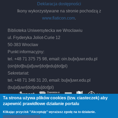
Deklaracja dostępności
Ikony wykorzystywane na stronie pochodzą z
www.flaticon.com
.
Biblioteka Uniwersytecka we Wrocławiu
ul. Fryderyka Joliot-Curie 12
50-383 Wrocław
Punkt informacyjny:
tel. +48 71 375 75 98, email:
oin.bu
[w]
uwr.edu.pl
(oin[dot]bu[at]uwr[dot]edu[dot]pl)
Sekretariat:
tel. +48 71 346 31 20, email:
bu
[w]
uwr.edu.pl
(bu[at]uwr[dot]edu[dot]pl)
Ta strona używa plików cookies (tzw. ciasteczek) aby
zapewnić prawidłowe działanie portalu
Klikając przycisk "Akceptuję" wyrażasz zgodę na to działanie.
© 2026 Biblioteka Uniwersytecka we Wrocławiu,