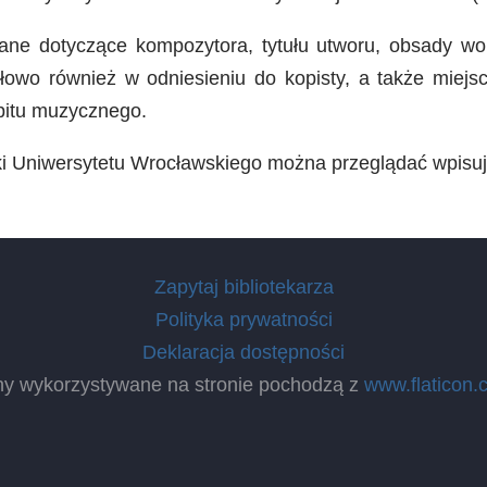
ne dotyczące kompozytora, tytułu utworu, obsady woka
ółowo również w odniesieniu do kopisty, a także miejs
pitu muzycznego.
eki Uniwersytetu Wrocławskiego można przeglądać wpisu
Zapytaj bibliotekarza
Polityka prywatności
Deklaracja dostępności
ny wykorzystywane na stronie pochodzą z
www.flaticon.