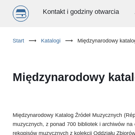
Menu
Kontakt i godziny otwarcia
główne
Przejdź
do
Start
⟶
Katalogi
⟶
Międzynarodowy katalo
(PL)
treści
Międzynarodowy kata
Międzynarodowy Katalog Źródeł Muzycznych (Réper
muzycznych, z ponad 700 bibliotek i archiwów na 
rękopisów muzycznych z kolekcji Oddziału Zbiorów 