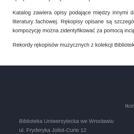
Katalog zawiera opisy podające między innymi da
literatury fachowej. Rękopisy opisane są szczeg
kompozycję można zidentyfikować za pomocą inci
Rekordy rękopisów muzycznych z kolekcji Bibliot
Iko
Biblioteka Uniwersytecka we Wrocławiu
ul. Fryderyka Joliot-Curie 12