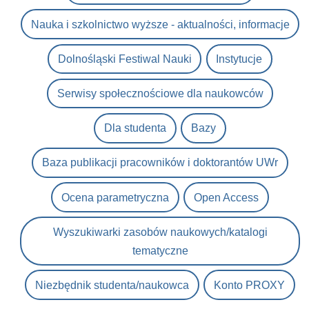
Nauka i szkolnictwo wyższe - aktualności, informacje
Dolnośląski Festiwal Nauki
Instytucje
Serwisy społecznościowe dla naukowców
Dla studenta
Bazy
Baza publikacji pracowników i doktorantów UWr
Ocena parametryczna
Open Access
Wyszukiwarki zasobów naukowych/katalogi
tematyczne
Niezbędnik studenta/naukowca
Konto PROXY