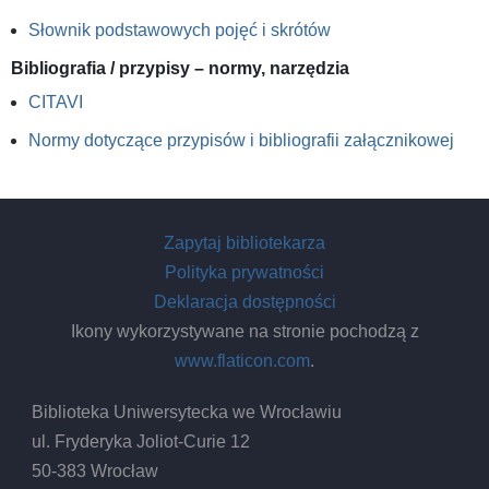
Słownik podstawowych pojęć i skrótów
Bibliografia / przypisy – normy, narzędzia
CITAVI
Normy dotyczące przypisów i bibliografii załącznikowej
Zapytaj bibliotekarza
Polityka prywatności
Deklaracja dostępności
Ikony wykorzystywane na stronie pochodzą z
www.flaticon.com
.
Biblioteka Uniwersytecka we Wrocławiu
ul. Fryderyka Joliot-Curie 12
50-383 Wrocław