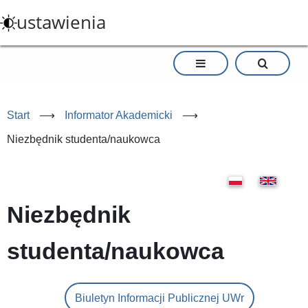
Przejdź
ustawienia
do
treści
Start
⟶
Informator Akademicki
⟶
Niezbędnik studenta/naukowca
Niezbędnik
studenta/naukowca
Biuletyn Informacji Publicznej UWr