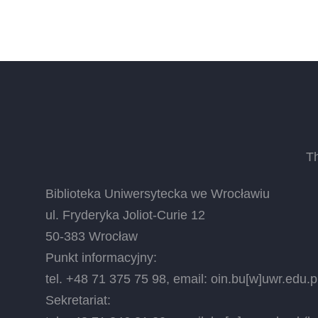
T
Biblioteka Uniwersytecka we Wrocławiu
ul. Fryderyka Joliot-Curie 12
50-383 Wrocław
Punkt informacyjny:
tel. +48 71 375 75 98, email:
oin.bu
[w]
uwr.edu.p
Sekretariat: