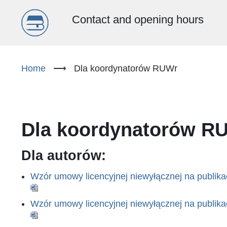
Menu
Contact and opening hours
główne
Skip
to
Home
⟶
Dla koordynatorów RUWr
(EN)
main
content
Dla koordynatorów R
Dla autorów:
Wzór umowy licencyjnej niewyłącznej na publik
Wzór umowy licencyjnej niewyłącznej na publik