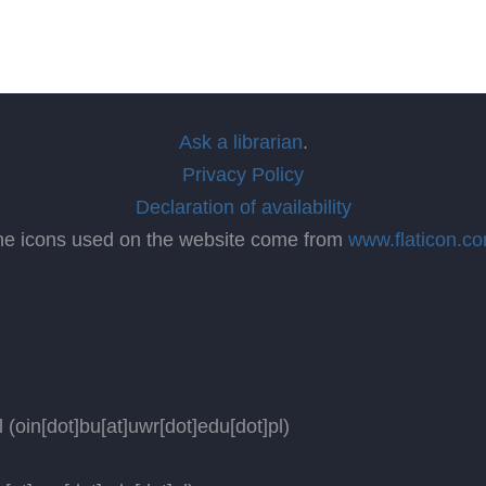
Ask a librarian
.
Privacy Policy
Declaration of availability
he icons used on the website come from
www.flaticon.c
l
(oin[dot]bu[at]uwr[dot]edu[dot]pl)