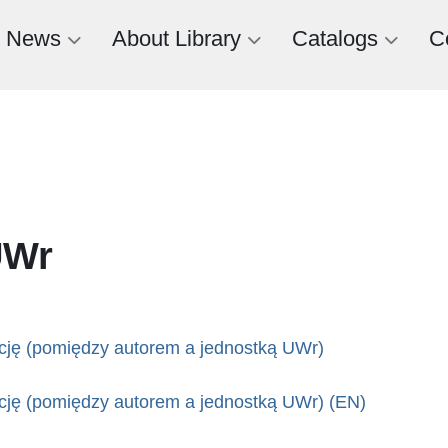
News
About Library
Catalogs
C
UWr
ację (pomiędzy autorem a jednostką UWr)
ację (pomiędzy autorem a jednostką UWr) (EN)