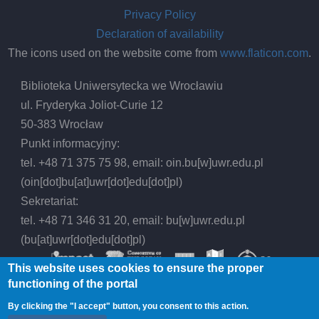
Privacy Policy
Declaration of availability
The icons used on the website come from
www.flaticon.com
.
Biblioteka Uniwersytecka we Wrocławiu
ul. Fryderyka Joliot-Curie 12
50-383 Wrocław
Punkt informacyjny:
tel. +48 71 375 75 98, email:
oin.bu
[w]
uwr.edu.pl
(oin[dot]bu[at]uwr[dot]edu[dot]pl)
Sekretariat:
tel. +48 71 346 31 20, email:
bu
[w]
uwr.edu.pl
(bu[at]uwr[dot]edu[dot]pl)
This website uses cookies to ensure the proper
functioning of the portal
By clicking the "I accept" button, you consent to this action.
© 2026 Wrocław University Library, All rights