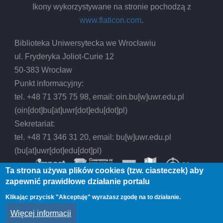
Ikony wykorzystywane na stronie pochodzą z
www.flaticon.com
.
Biblioteka Uniwersytecka we Wrocławiu
ul. Fryderyka Joliot-Curie 12
50-383 Wrocław
Punkt informacyjny:
tel. +48 71 375 75 98, email:
oin.bu
[w]
uwr.edu.pl
(oin[dot]bu[at]uwr[dot]edu[dot]pl)
Sekretariat:
tel. +48 71 346 31 20, email:
bu
[w]
uwr.edu.pl
(bu[at]uwr[dot]edu[dot]pl)
Ta strona używa plików cookies (tzw. ciasteczek) aby
zapewnić prawidłowe działanie portalu
Klikając przycisk "Akceptuję" wyrażasz zgodę na to działanie.
© 2026 Biblioteka Uniwersytecka we Wrocławiu,
Więcej informacji
All rights reserved.