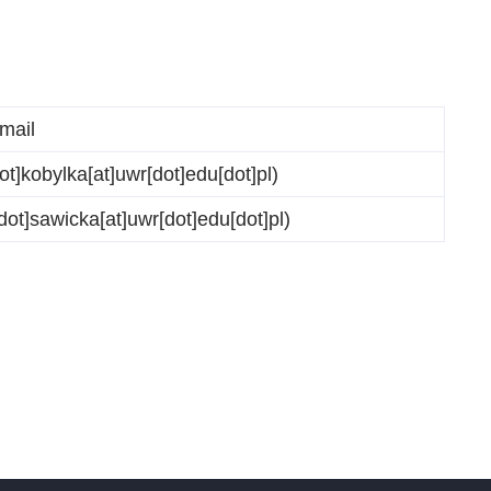
mail
t]kobylka[at]uwr[dot]edu[dot]pl)
dot]sawicka[at]uwr[dot]edu[dot]pl)