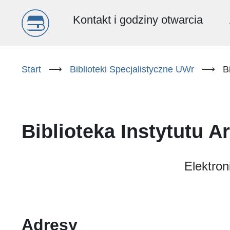
Menu
Kontakt i godziny otwarcia
główne
Przejdź
do
Start
⟶
Biblioteki Specjalistyczne UWr
⟶
B
(PL)
treści
Biblioteka Instytutu A
Elektron
Adresy