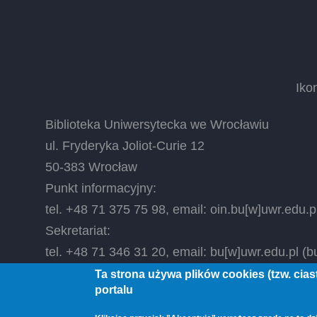
Iko
Biblioteka Uniwersytecka we Wrocławiu
ul. Fryderyka Joliot-Curie 12
50-383 Wrocław
Punkt informacyjny:
tel. +48 71 375 75 98, email:
oin.bu
[w]
uwr.edu.p
Sekretariat:
tel. +48 71 346 31 20, email:
bu
[w]
uwr.edu.pl
(bu
Ta strona używa plików cookies (tzw. cia
portalu
© 2026 Biblioteka Uniwersytecka we Wrocławiu, All