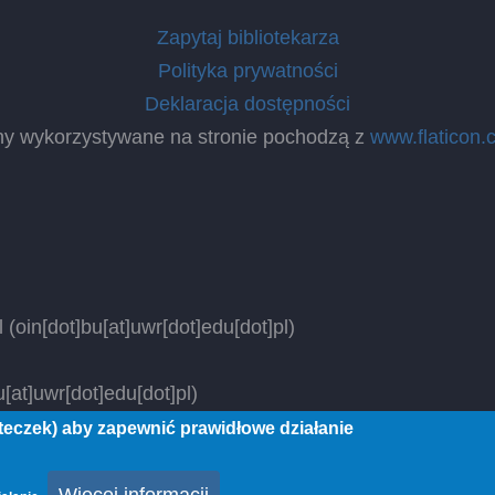
Zapytaj bibliotekarza
Polityka prywatności
Deklaracja dostępności
ny wykorzystywane na stronie pochodzą z
www.flaticon.
l
(oin[dot]bu[at]uwr[dot]edu[dot]pl)
[at]uwr[dot]edu[dot]pl)
steczek) aby zapewnić prawidłowe działanie
 rights reserved.