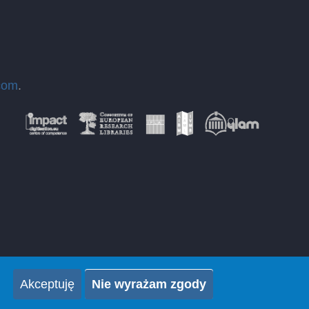
com
.
Akceptuję
Nie wyrażam zgody