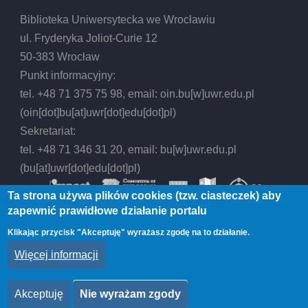
Biblioteka Uniwersytecka we Wrocławiu
ul. Fryderyka Joliot-Curie 12
50-383 Wrocław
Punkt informacyjny:
tel. +48 71 375 75 98, email:
oin.bu
[w]
uwr.edu.pl
(oin[dot]bu[at]uwr[dot]edu[dot]pl)
Sekretariat:
tel. +48 71 346 31 20, email:
bu
[w]
uwr.edu.pl
(bu[at]uwr[dot]edu[dot]pl)
Ta strona używa plików cookies (tzw. ciasteczek) aby
zapewnić prawidłowe działanie portalu
Klikając przycisk "Akceptuję" wyrażasz zgodę na to działanie.
© 2026 Biblioteka Uniwersytecka we Wrocławiu,
Więcej informacji
All rights reserved.
Akceptuję
Nie wyrażam zgody