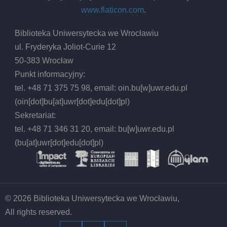
www.flaticon.com
.
Biblioteka Uniwersytecka we Wrocławiu
ul. Fryderyka Joliot-Curie 12
50-383 Wrocław
Punkt informacyjny:
tel. +48 71 375 75 98, email:
oin.bu
[w]
uwr.edu.pl
(oin[dot]bu[at]uwr[dot]edu[dot]pl)
Sekretariat:
tel. +48 71 346 31 20, email:
bu
[w]
uwr.edu.pl
(bu[at]uwr[dot]edu[dot]pl)
© 2026 Biblioteka Uniwersytecka we Wrocławiu,
All rights reserved.