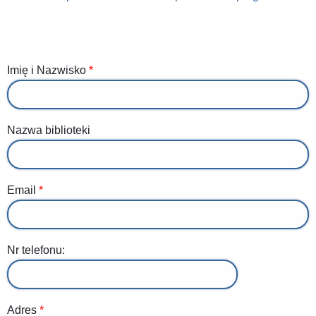
Dane
Imię i Nazwisko
osoby
/
instytucji
Nazwa biblioteki
składającej
zamówienie:
Email
Nr telefonu:
Adres