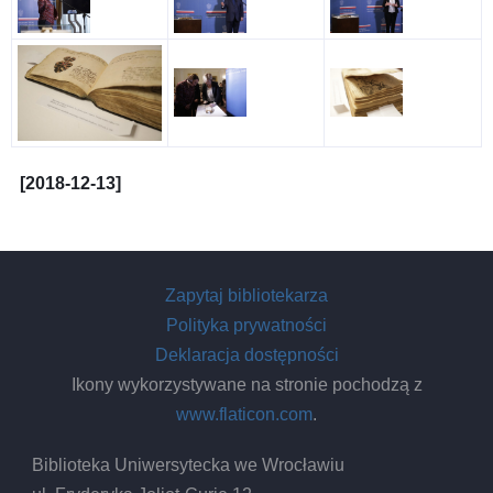
[2018-12-13]
Zapytaj bibliotekarza
Polityka prywatności
Deklaracja dostępności
Ikony wykorzystywane na stronie pochodzą z
www.flaticon.com
.
Biblioteka Uniwersytecka we Wrocławiu