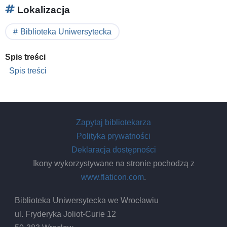
Lokalizacja
Biblioteka Uniwersytecka
Spis treści
Spis treści
Zapytaj bibliotekarza
Polityka prywatności
Deklaracja dostępności
Ikony wykorzystywane na stronie pochodzą z
www.flaticon.com
.
Biblioteka Uniwersytecka we Wrocławiu
ul. Fryderyka Joliot-Curie 12