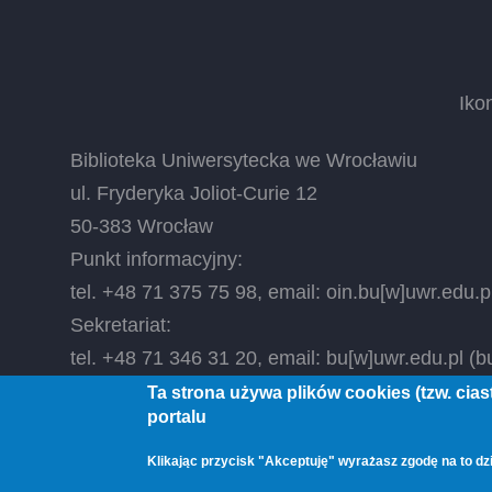
Iko
Biblioteka Uniwersytecka we Wrocławiu
ul. Fryderyka Joliot-Curie 12
50-383 Wrocław
Punkt informacyjny:
tel. +48 71 375 75 98, email:
oin.bu
[w]
uwr.edu.p
Sekretariat:
tel. +48 71 346 31 20, email:
bu
[w]
uwr.edu.pl
(bu
Ta strona używa plików cookies (tzw. cia
portalu
© 2026 Biblioteka Uniwersytecka we Wrocławiu, All
Klikając przycisk "Akceptuję" wyrażasz zgodę na to dzi