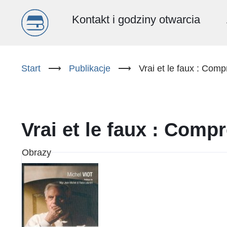
Menu
Kontakt i godziny otwarcia
główne
Przejdź
do
Start
⟶
Publikacje
⟶
Vrai et le faux : Com
(PL)
treści
Vrai et le faux : Comp
Obrazy