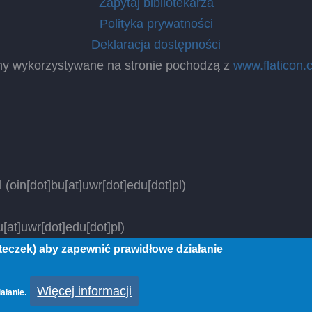
Zapytaj bibliotekarza
Polityka prywatności
Deklaracja dostępności
ny wykorzystywane na stronie pochodzą z
www.flaticon.
l
(oin[dot]bu[at]uwr[dot]edu[dot]pl)
[at]uwr[dot]edu[dot]pl)
steczek) aby zapewnić prawidłowe działanie
 rights reserved.
Więcej informacji
ałanie.