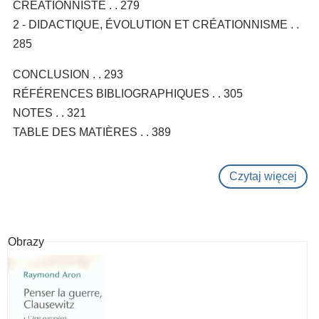
CRÉATIONNISTE . . 279
2 - DIDACTIQUE, ÉVOLUTION ET CRÉATIONNISME . .
285
CONCLUSION . . 293
RÉFÉRENCES BIBLIOGRAPHIQUES . . 305
NOTES . . 321
TABLE DES MATIÈRES . . 389
Czytaj więcej
o
La
Créa
san
Obrazy
le
créa