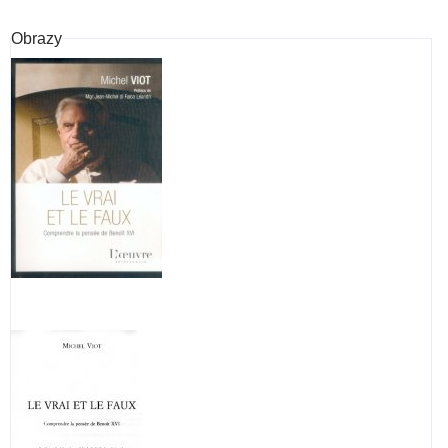
et
mond
Obrazy
exils
exp
rési