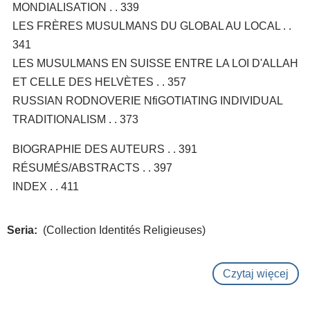
MONDIALISATION . . 339
LES FRÈRES MUSULMANS DU GLOBAL AU LOCAL . .
341
LES MUSULMANS EN SUISSE ENTRE LA LOI D'ALLAH
ET CELLE DES HELVÈTES . . 357
RUSSIAN RODNOVERIE NfiGOTIATING INDIVIDUAL
TRADITIONALISM . . 373
BIOGRAPHIE DES AUTEURS . . 391
RÉSUMÉS/ABSTRACTS . . 397
INDEX . . 411
Seria
(Collection Identités Religieuses)
Czytaj więcej
o
Reli