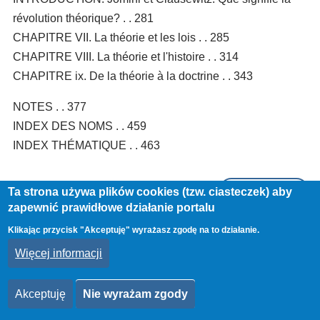
révolution théorique? . . 281
CHAPITRE VII. La théorie et les lois . . 285
CHAPITRE VIII. La théorie et l'histoire . . 314
CHAPITRE ix. De la théorie à la doctrine . . 343
NOTES . . 377
INDEX DES NOMS . . 459
INDEX THÉMATIQUE . . 463
Czytaj więcej
o
Ta strona używa plików cookies (tzw. ciasteczek) aby
zapewnić prawidłowe działanie portalu
Pen
la
Klikając przycisk "Akceptuję" wyrażasz zgodę na to działanie.
guer
Więcej informacji
Obrazy
:
Clau
Akceptuję
Nie wyrażam zgody
1,