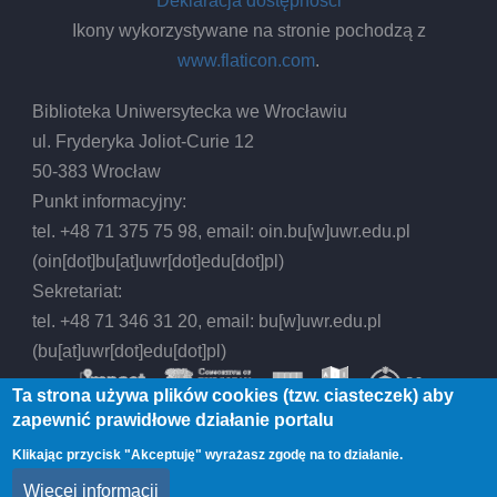
Deklaracja dostępności
Ikony wykorzystywane na stronie pochodzą z
www.flaticon.com
.
Biblioteka Uniwersytecka we Wrocławiu
ul. Fryderyka Joliot-Curie 12
50-383 Wrocław
Punkt informacyjny:
tel. +48 71 375 75 98, email:
oin.bu
[w]
uwr.edu.pl
(oin[dot]bu[at]uwr[dot]edu[dot]pl)
Sekretariat:
tel. +48 71 346 31 20, email:
bu
[w]
uwr.edu.pl
(bu[at]uwr[dot]edu[dot]pl)
Ta strona używa plików cookies (tzw. ciasteczek) aby
zapewnić prawidłowe działanie portalu
Klikając przycisk "Akceptuję" wyrażasz zgodę na to działanie.
© 2026 Biblioteka Uniwersytecka we Wrocławiu,
Więcej informacji