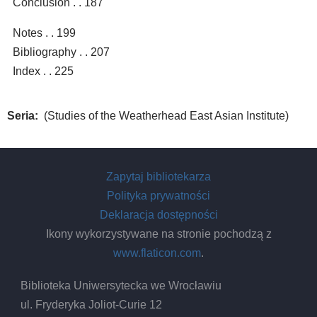
Conclusion . . 187
Notes . . 199
Bibliography . . 207
Index . . 225
Seria
(Studies of the Weatherhead East Asian Institute)
Zapytaj bibliotekarza
Polityka prywatności
Deklaracja dostępności
Ikony wykorzystywane na stronie pochodzą z
www.flaticon.com
.
Biblioteka Uniwersytecka we Wrocławiu
ul. Fryderyka Joliot-Curie 12