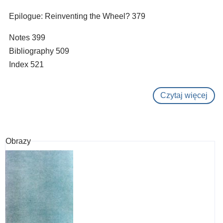
Epilogue: Reinventing the Wheel? 379
Notes 399
Bibliography 509
Index 521
Czytaj więcej
o
Eur
Fem
170
Obrazy
195
:
a
polit
hist