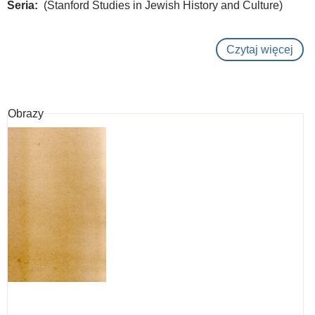
Seria
(Stanford Studies in Jewish History and Culture)
Czytaj więcej
o
A
com
und
Obrazy
Sie
:
the
Jew
of
Bre
und
Naz