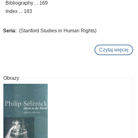
Bibliography . . 169
Index . . 183
Seria
(Stanford Studies in Human Rights)
Czytaj więcej
o
Val
in
tran
Obrazy
:
hum
righ
and
the
cult
of