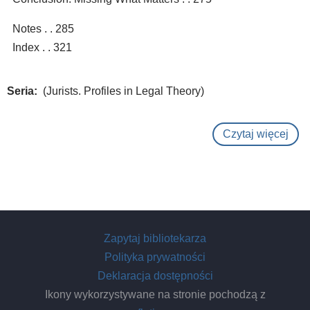
Notes . . 285
Index . . 321
Seria
(Jurists. Profiles in Legal Theory)
Czytaj więcej
o
Phil
Selz
:
idea
in
Zapytaj bibliotekarza
the
Polityka prywatności
wor
Deklaracja dostępności
Ikony wykorzystywane na stronie pochodzą z