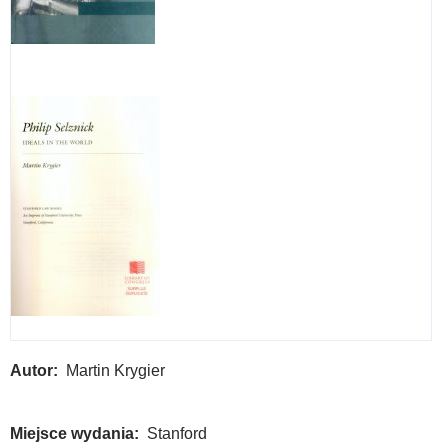
the
Wor
Ban
Autor
Martin Krygier
Miejsce wydania
Stanford