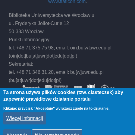
www.flaticon.com
.
Biblioteka Uniwersytecka we Wrocławiu
ul. Fryderyka Joliot-Curie 12
50-383 Wrocław
Punkt informacyjny:
tel. +48 71 375 75 98, email:
oin.bu
[w]
uwr.edu.pl
(oin[dot]bu[at]uwr[dot]edu[dot]pl)
Sekretariat:
tel. +48 71 346 31 20, email:
bu
[w]
uwr.edu.pl
(bu[at]uwr[dot]edu[dot]pl)
Ta strona używa plików cookies (tzw. ciasteczek) aby
zapewnić prawidłowe działanie portalu
Klikając przycisk "Akceptuję" wyrażasz zgodę na to działanie.
© 2026 Biblioteka Uniwersytecka we Wrocławiu,
Więcej informacji
All rights reserved.