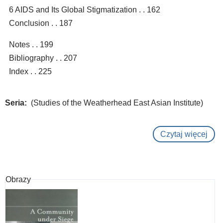
6 AIDS and Its Global Stigmatization . . 162
Conclusion . . 187
Notes . . 199
Bibliography . . 207
Index . . 225
Seria
(Studies of the Weatherhead East Asian Institute)
Czytaj więcej
o
Pas
to
man
Obrazy
:
you
migr