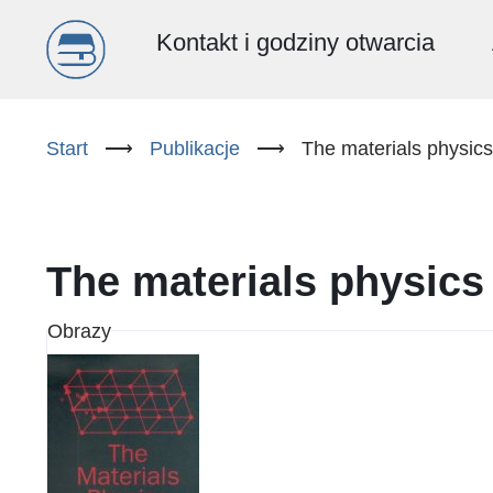
Menu
Kontakt i godziny otwarcia
główne
Przejdź
do
Start
⟶
Publikacje
⟶
The materials physic
(PL)
treści
The materials physic
Obrazy