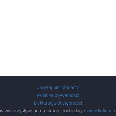
Zapytaj bibliotekarza
Polityka prywatności
Deklaracja dostępności
ny wykorzystywane na stronie pochodzą z
www.flaticon.