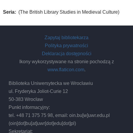
Seria
(The British Library Studies in Medieval Culture)
Zapytaj bibliotekarza
Polityka prywatności
Deklaracja dostępności
Ikony wykorzystywane na stronie pochodzą z
www.flaticon.com
.
Biblioteka Uniwersytecka we Wrocławiu
ul. Fryderyka Joliot-Curie 12
50-383 Wrocław
Punkt informacyjny:
tel. +48 71 375 75 98, email:
oin.bu
[w]
uwr.edu.pl
(oin[dot]bu[at]uwr[dot]edu[dot]pl)
Sekretariat: