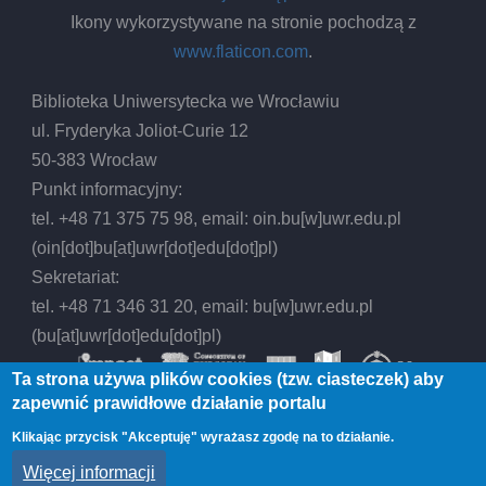
Ikony wykorzystywane na stronie pochodzą z
www.flaticon.com
.
Biblioteka Uniwersytecka we Wrocławiu
ul. Fryderyka Joliot-Curie 12
50-383 Wrocław
Punkt informacyjny:
tel. +48 71 375 75 98, email:
oin.bu
[w]
uwr.edu.pl
(oin[dot]bu[at]uwr[dot]edu[dot]pl)
Sekretariat:
tel. +48 71 346 31 20, email:
bu
[w]
uwr.edu.pl
(bu[at]uwr[dot]edu[dot]pl)
Ta strona używa plików cookies (tzw. ciasteczek) aby
zapewnić prawidłowe działanie portalu
Klikając przycisk "Akceptuję" wyrażasz zgodę na to działanie.
© 2026 Biblioteka Uniwersytecka we Wrocławiu,
Więcej informacji
All rights reserved.