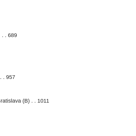
 . . 689
. . 957
atislava (B) . . 1011