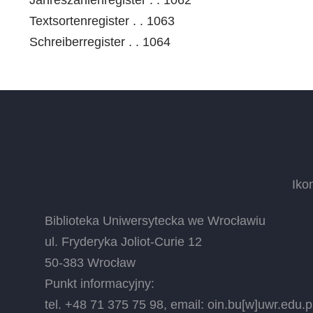
Textsortenregister . . 1063
Schreiberregister . . 1064
Iko
Biblioteka Uniwersytecka we Wrocławiu
ul. Fryderyka Joliot-Curie 12
50-383 Wrocław
Punkt informacyjny:
tel. +48 71 375 75 98, email:
oin.bu
[w]
uwr.edu.p