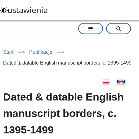
Przejdź
ustawienia
do
treści
Start
⟶
Publikacje
⟶
Dated & datable English manuscript borders, c. 1395-1499
Dated & datable English
manuscript borders, c.
1395-1499