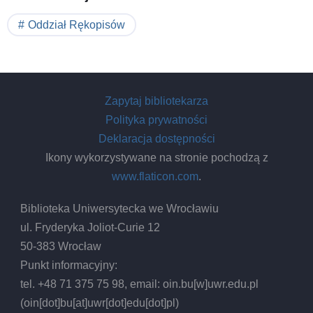
Oddział Rękopisów
Zapytaj bibliotekarza
Polityka prywatności
Deklaracja dostępności
Ikony wykorzystywane na stronie pochodzą z
www.flaticon.com
.
Biblioteka Uniwersytecka we Wrocławiu
ul. Fryderyka Joliot-Curie 12
50-383 Wrocław
Punkt informacyjny:
tel. +48 71 375 75 98, email:
oin.bu
[w]
uwr.edu.pl
(oin[dot]bu[at]uwr[dot]edu[dot]pl)