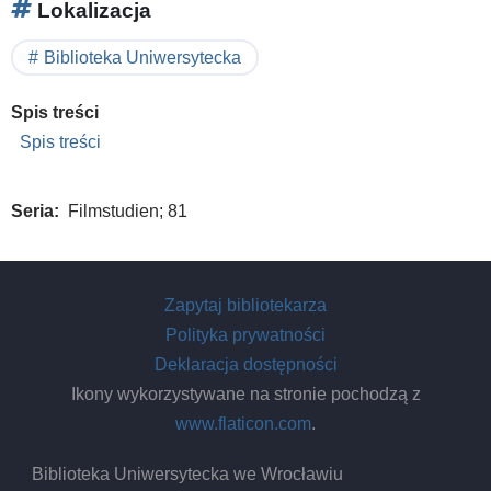
Lokalizacja
Biblioteka Uniwersytecka
Spis treści
Spis treści
Seria
Filmstudien; 81
Zapytaj bibliotekarza
Polityka prywatności
Deklaracja dostępności
Ikony wykorzystywane na stronie pochodzą z
www.flaticon.com
.
Biblioteka Uniwersytecka we Wrocławiu