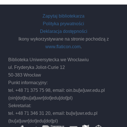
Zapytaj bibliotekarza
Polityka prywatności
Deklaracja dostępności
Ikony wykorzystywane na stronie pochodzą z
www.flaticon.com
.
Biblioteka Uniwersytecka we Wrocławiu
ul. Fryderyka Joliot-Curie 12
50-383 Wrocław
Punkt informacyjny:
tel. +48 71 375 75 98, email:
oin.bu
[w]
uwr.edu.pl
(oin[dot]bu[at]uwr[dot]edu[dot]pl)
Sekretariat:
tel. +48 71 346 31 20, email:
bu
[w]
uwr.edu.pl
(bu[at]uwr[dot]edu[dot]pl)