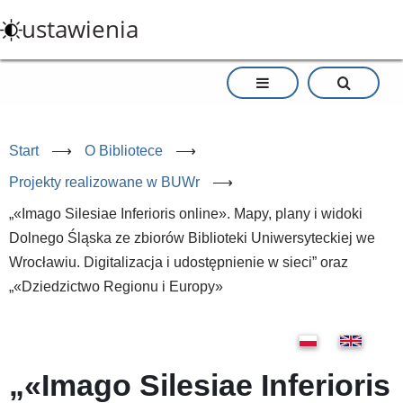
Przejdź
ustawienia
do
treści
Start
⟶
O Bibliotece
⟶
Projekty realizowane w BUWr
⟶
„«Imago Silesiae Inferioris online». Mapy, plany i widoki
Dolnego Śląska ze zbiorów Biblioteki Uniwersyteckiej we
Wrocławiu. Digitalizacja i udostępnienie w sieci” oraz
„«Dziedzictwo Regionu i Europy»
„«Imago Silesiae Inferioris