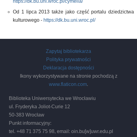
https://dk.bu.uni.wroc.pl/cymelia/
Od 1 lipca 2013 także jako część portalu dziedzictwa
kulturowego -
https://dk.bu.uni.wroc.pl/
Zapytaj bibliotekarza
Polityka prywatności
Deklaracja dostępności
Ikony wykorzystywane na stronie pochodzą z
www.flaticon.com
.
Biblioteka Uniwersytecka we Wrocławiu
ul. Fryderyka Joliot-Curie 12
50-383 Wrocław
Punkt informacyjny:
tel. +48 71 375 75 98, email:
oin.bu
[w]
uwr.edu.pl