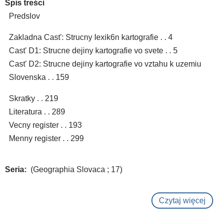
Spis treści
Predslov
Zakladna Cast': Strucny Iexik6n kartografie . . 4
Cast' D1: Strucne dejiny kartografie vo svete . . 5
Cast' D2: Strucne dejiny kartografie vo vztahu k uzemiu
Slovenska . . 159
Skratky . . 219
Literatura . . 289
Vecny register . . 193
Menny register . . 299
Seria
(Geographia Slovaca ; 17)
Czytaj więcej
o
Stru