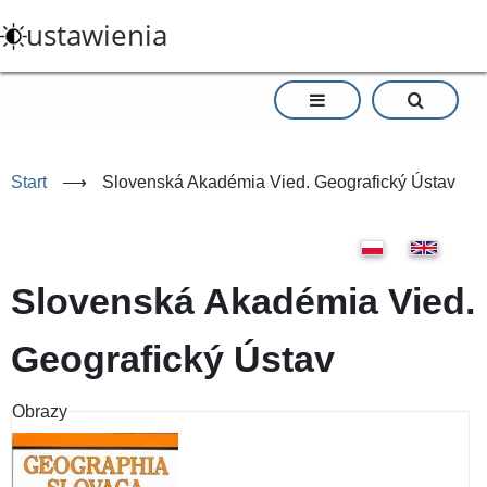
Przejdź
ustawienia
do
treści
Start
⟶
Slovenská Akadémia Vied. Geografický Ústav
Slovenská Akadémia Vied.
Geografický Ústav
Obrazy