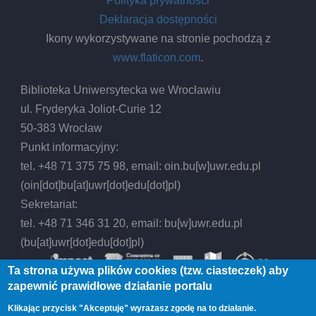
Polityka prywatności
Deklaracja dostępności
Ikony wykorzystywane na stronie pochodzą z
www.flaticon.com
.
Biblioteka Uniwersytecka we Wrocławiu
ul. Fryderyka Joliot-Curie 12
50-383 Wrocław
Punkt informacyjny:
tel. +48 71 375 75 98, email:
oin.bu
[w]
uwr.edu.pl
(oin[dot]bu[at]uwr[dot]edu[dot]pl)
Sekretariat:
tel. +48 71 346 31 20, email:
bu
[w]
uwr.edu.pl
(bu[at]uwr[dot]edu[dot]pl)
Ta strona używa plików cookies (tzw. ciasteczek) aby
zapewnić prawidłowe działanie portalu
Klikając przycisk "Akceptuję" wyrażasz zgodę na to działanie.