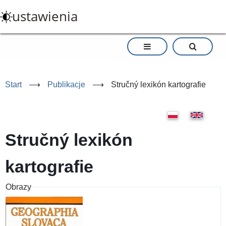
Przejdź
ustawienia
do
treści
Start
⟶
Publikacje
⟶
Stručný lexikón kartografie
Stručný lexikón
kartografie
Obrazy