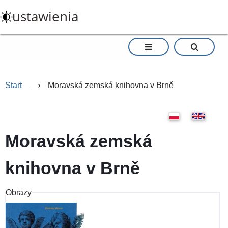
Przejdź
ustawienia
do
treści
Start
⟶
Moravská zemská knihovna v Brně
Moravská zemská
knihovna v Brně
Obrazy