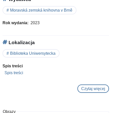
Moravská zemská knihovna v Brně
Rok wydania
2023
Lokalizacja
Biblioteka Uniwersytecka
Spis treści
Spis treści
Czytaj więcej
o
Mor
zem
kni
Obrazy