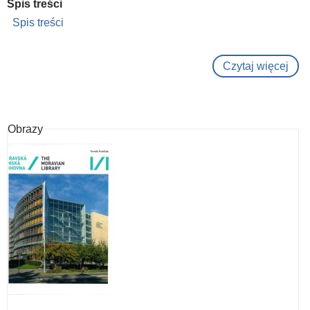
Spis treści
Spis treści
Czytaj więcej
o
Hud
a
náb
Obrazy
v
čes
liter
prod
17.
a
18.
stole