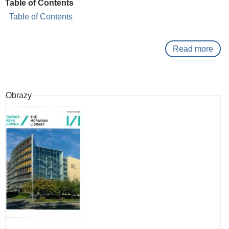
Table of Contents
Table of Contents
Read more
abo
Hud
a
náb
Obrazy
v
čes
liter
prod
17.
a
18.
stole