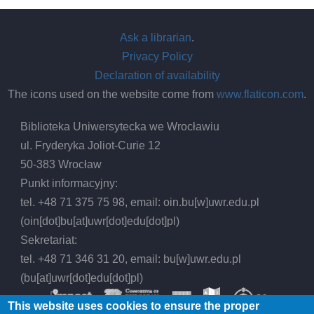
=
The
Ask a librarian
.
Mor
Privacy Policy
Libr
Declaration of availability
The icons used on the website come from
www.flaticon.com
.
Biblioteka Uniwersytecka we Wrocławiu
ul. Fryderyka Joliot-Curie 12
50-383 Wrocław
Punkt informacyjny:
tel. +48 71 375 75 98, email:
oin.bu
[w]
uwr.edu.pl
(oin[dot]bu[at]uwr[dot]edu[dot]pl)
Sekretariat:
tel. +48 71 346 31 20, email:
bu
[w]
uwr.edu.pl
(bu[at]uwr[dot]edu[dot]pl)
This website uses cookies to ensure the proper