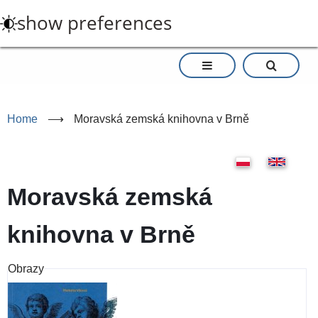
Skip
show preferences
to
main
content
Home
⟶
Moravská zemská knihovna v Brně
Moravská zemská
knihovna v Brně
Obrazy