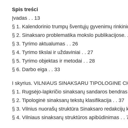
Spis treści
Įvadas . . 13
§ 1. Kalendorinio trumpų šventųjų gyvenimų rinkinio 
§ 2. Sinaksaro problematika mokslo publikacijose. 
§ 3. Tyrimo aktualumas . . 26
§ 4. Tyrimo tikslai ir uždaviniai . . 27
§ 5. Tyrimo objektas ir metodai . . 28
§ 6. Darbo eiga . . 33
I skyrius. VILNIAUS SINAKSARU TIPOLOGINE C
§ 1. Rugsėjo-lapkričio sinaksarų sandaros bendras 
§ 2. Tipologinė sinaksarų tekstų klasifikacija . . 37
§ 3. Vilnius nuorašų struktūra Sinaksaro redakcijų k
§ 4. Vilniaus sinaksarų struktūros apibūdinimas . . 