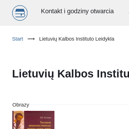
Menu
Kontakt i godziny otwarcia
główne
Przejdź
do
Start
⟶
Lietuvių Kalbos Instituto Leidykla
(PL)
treści
Lietuvių Kalbos Instit
Obrazy