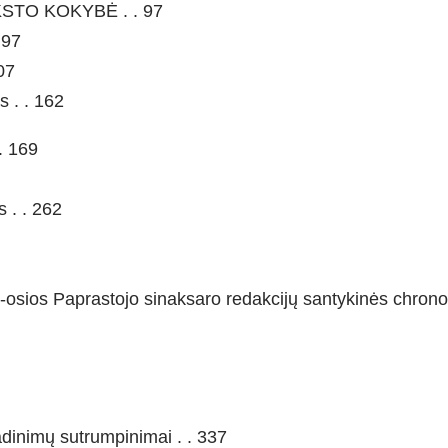
STO KOKYBĖ . . 97
 97
07
s . . 162
. 169
 . . 262
ir 2-osios Paprastojo sinaksaro redakcijų santykinės chrono
dinimų sutrumpinimai . . 337