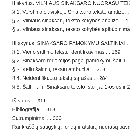
II skyrius. VILNIAUS SINAKSARO NUORAŠŲ TEK
§ 1. Verstinio slaviškojo Sinaksaro teksto analizė. .
§ 2. Vilniaus sinaksarų teksto kokybės analizė . . 1
§ 3. Vilniaus sinaksarų teksto kokybės apibūdinima
III skyrius. SINAKSARO PAMOKYMŲ ŠALTINIAI . 
§ 1. Vieno šaltinio tekstų identifikavimas . . 169
§ 2. Sinaksaro redakcijos pagal pamokymų šaltinius
§ 3. Kelių šaltinių tekstų atribucija . . 263
§ 4. Neidentifikuotų tekstų sąrašas . . 284
§ 5. Šaltiniai ir Sinaksaro teksto istorija: 1-osios 
Išvados . . 311
Bibliografija . . 318
Sutrumpinimai . . 336
Rankraščių saugyklų, fondų ir atskirų nuorašų pava