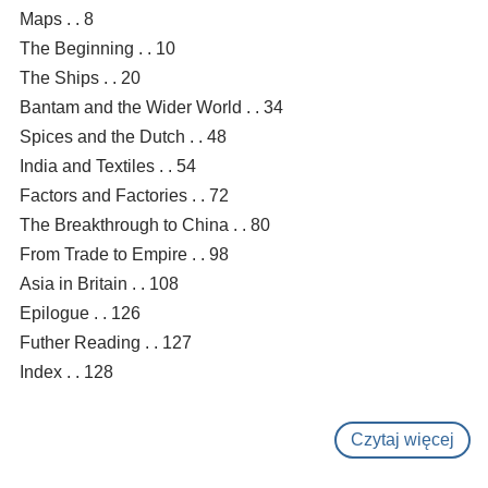
Maps . . 8
The Beginning . . 10
The Ships . . 20
Bantam and the Wider World . . 34
Spices and the Dutch . . 48
India and Textiles . . 54
Factors and Factories . . 72
The Breakthrough to China . . 80
From Trade to Empire . . 98
Asia in Britain . . 108
Epilogue . . 126
Futher Reading . . 127
Index . . 128
Czytaj więcej
o
Trad