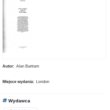
pre
to
Hen
VI
:
a
facs
of
Brit
Libr
Autor
Alan Bartram
ms
Har
Miejsce wydania
London
227
Wydawca