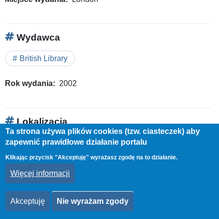
Wydawca
British Library
Rok wydania
2002
Lokalizacja
Ta strona używa plików cookies (tzw. ciasteczek) aby
zapewnić prawidłowe działanie portalu
Biblioteka Uniwersytecka
Klikając przycisk "Akceptuję" wyrażasz zgodę na to działanie.
Czytaj więcej
o
Więcej informacji
The
Wycl
Akceptuję
Nie wyrażam zgody
Ne
Obrazy