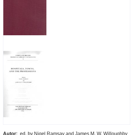
Autor
ed. by Nigel Ramsay and James M. W. Willoughby