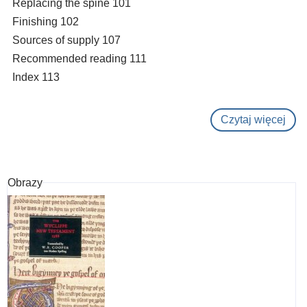
Replacing the spine 101
Finishing 102
Sources of supply 107
Recommended reading 111
Index 113
Czytaj więcej
o
The
repa
of
Obrazy
clot
bind
:
a
man