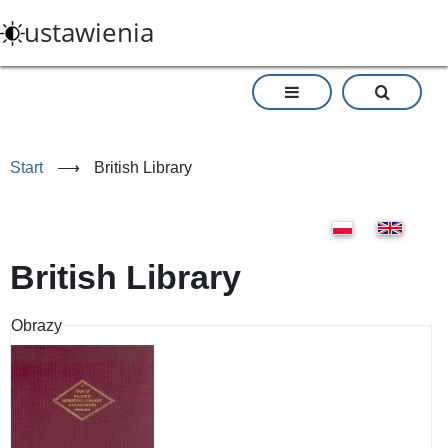
Przejdź
ustawienia
do
treści
Start
⟶
British Library
British Library
Obrazy