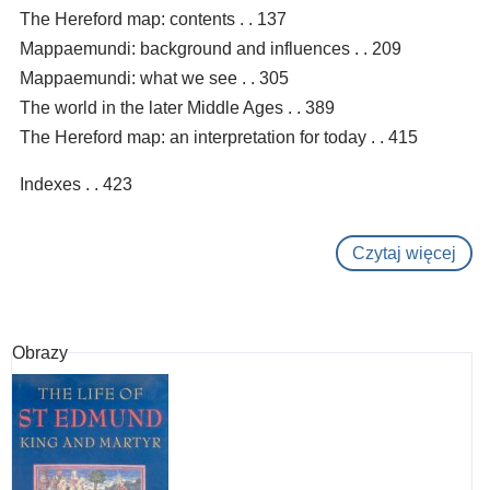
The Hereford map: contents . . 137
Mappaemundi: background and influences . . 209
Mappaemundi: what we see . . 305
The world in the later Middle Ages . . 389
The Hereford map: an interpretation for today . . 415
Indexes . . 423
Czytaj więcej
o
The
Here
wor
Obrazy
map
:
med
wor
map