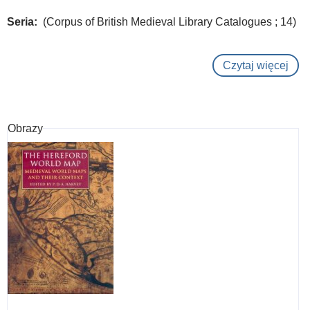
Seria
(Corpus of British Medieval Library Catalogues ; 14)
Czytaj więcej
o
Hosp
tow
and
Obrazy
the
prof