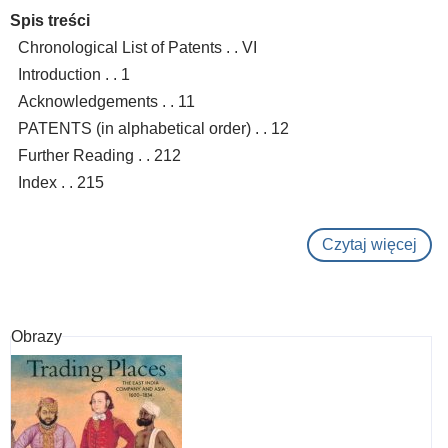
Spis treści
Chronological List of Patents . . VI
Introduction . . 1
Acknowledgements . . 11
PATENTS (in alphabetical order) . . 12
Further Reading . . 212
Index . . 215
Czytaj więcej
o
Inve
the
19th
Obrazy
cent
:
the
grea