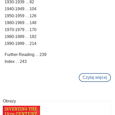
1930-1939 . . 82
1940-1949 . . 104
1950-1959 . . 126
1960-1969 . . 148
1970-1979 . . 170
1980-1989 . . 192
1990-1999 . . 214
Further Reading . . 239
Index . . 243
Czytaj więcej
o
Inve
the
20th
Obrazy
cent
: