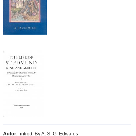
and
their
cont
Autor
introd. By A. S. G. Edwards