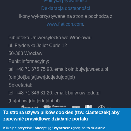
Polityka prywatności
Deklaracja dostępności
Ikony wykorzystywane na stronie pochodzą z
www.flaticon.com
.
Biblioteka Uniwersytecka we Wrocławiu
ul. Fryderyka Joliot-Curie 12
50-383 Wrocław
Punkt informacyjny:
tel. +48 71 375 75 98, email:
oin.bu
[w]
uwr.edu.pl
(oin[dot]bu[at]uwr[dot]edu[dot]pl)
Sekretariat:
tel. +48 71 346 31 20, email:
bu
[w]
uwr.edu.pl
(bu[at]uwr[dot]edu[dot]pl)
Ta strona używa plików cookies (tzw. ciasteczek) aby
zapewnić prawidłowe działanie portalu
Klikając przycisk "Akceptuję" wyrażasz zgodę na to działanie.