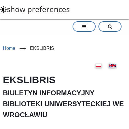
Skip
show preferences
to
main
content
Home
⟶
EKSLIBRIS
EKSLIBRIS
BIULETYN INFORMACYJNY
BIBLIOTEKI UNIWERSYTECKIEJ WE
WROCŁAWIU