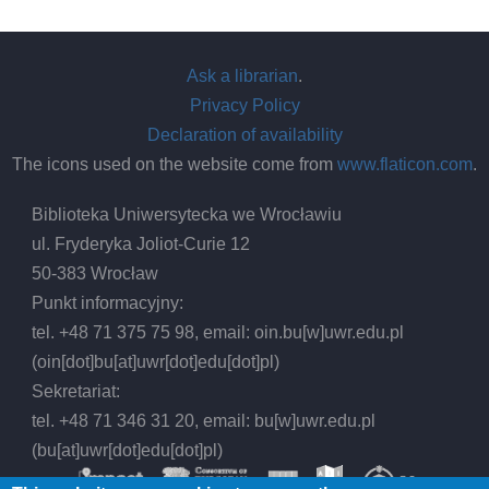
Ask a librarian
.
Privacy Policy
Declaration of availability
The icons used on the website come from
www.flaticon.com
.
Biblioteka Uniwersytecka we Wrocławiu
ul. Fryderyka Joliot-Curie 12
50-383 Wrocław
Punkt informacyjny:
tel. +48 71 375 75 98, email:
oin.bu
[w]
uwr.edu.pl
(oin[dot]bu[at]uwr[dot]edu[dot]pl)
Sekretariat:
tel. +48 71 346 31 20, email:
bu
[w]
uwr.edu.pl
(bu[at]uwr[dot]edu[dot]pl)