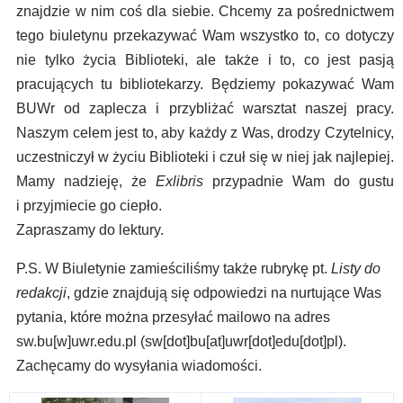
znajdzie w nim coś dla siebie. Chcemy za pośrednictwem
tego biuletynu przekazywać Wam wszystko to, co dotyczy
nie tylko życia Biblioteki, ale także i to, co jest pasją
pracujących tu bibliotekarzy. Będziemy pokazywać Wam
BUWr od zaplecza i przybliżać warsztat naszej pracy.
Naszym celem jest to, aby każdy z Was, drodzy Czytelnicy,
uczestniczył w życiu Biblioteki i czuł się w niej jak najlepiej.
Mamy nadzieję, że
Exlibris
przypadnie Wam do gustu
i przyjmiecie go ciepło.
Zapraszamy do lektury.
P.S. W Biuletynie zamieściliśmy także rubrykę pt.
Listy do
redakcji
, gdzie znajdują się odpowiedzi na nurtujące Was
pytania, które można przesyłać mailowo na adres
sw.bu
[w]
uwr.edu.pl
(sw[dot]bu[at]uwr[dot]edu[dot]pl)
.
Zachęcamy do wysyłania wiadomości.