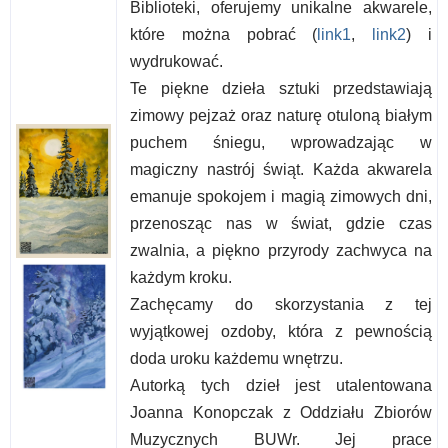
Biblioteki, oferujemy unikalne akwarele,
które można pobrać (
link1
,
link2
) i
wydrukować.
Te piękne dzieła sztuki przedstawiają
zimowy pejzaż oraz naturę otuloną białym
puchem śniegu, wprowadzając w
magiczny nastrój świąt. Każda akwarela
emanuje spokojem i magią zimowych dni,
przenosząc nas w świat, gdzie czas
zwalnia, a piękno przyrody zachwyca na
każdym kroku.
Zachęcamy do skorzystania z tej
wyjątkowej ozdoby, która z pewnością
doda uroku każdemu wnętrzu.
Autorką tych dzieł jest utalentowana
Joanna Konopczak z Oddziału Zbiorów
Muzycznych BUWr. Jej prace