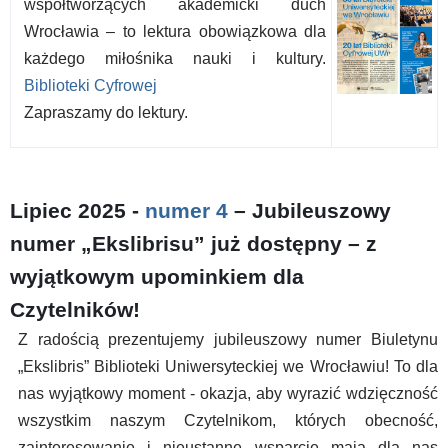
współtworzących akademicki duch
Wrocławia – to lektura obowiązkowa dla
każdego miłośnika nauki i kultury.
Biblioteki Cyfrowej
Zapraszamy do lektury.
Lipiec 2025 -
numer 4
– Jubileuszowy
numer „Ekslibrisu” już dostępny – z
wyjątkowym upominkiem dla
Czytelników!
Z radością prezentujemy jubileuszowy numer Biuletynu
„Ekslibris” Biblioteki Uniwersyteckiej we Wrocławiu! To dla
nas wyjątkowy moment - okazja, aby wyrazić wdzięczność
wszystkim naszym Czytelnikom, których obecność,
zainteresowanie i nieustanne wsparcie mają dla nas