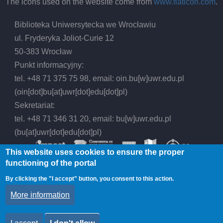
The icons used on the website come from
www.flaticon.com
.
Biblioteka Uniwersytecka we Wrocławiu
ul. Fryderyka Joliot-Curie 12
50-383 Wrocław
Punkt informacyjny:
tel. +48 71 375 75 98, email:
oin.bu
[w]
uwr.edu.pl
(oin[dot]bu[at]uwr[dot]edu[dot]pl)
Sekretariat:
tel. +48 71 346 31 20, email:
bu
[w]
uwr.edu.pl
(bu[at]uwr[dot]edu[dot]pl)
This website uses cookies to ensure the proper
functioning of the portal
By clicking the "I accept" button, you consent to this action.
© 2026 Wrocław University Library, All rights
More information
reserved.