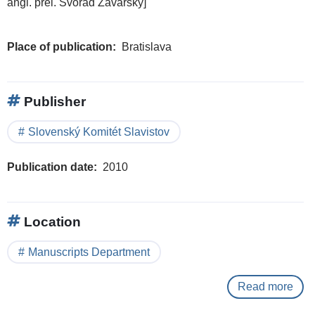
angl. prel. Svorad Zavarský]
Place of publication
Bratislava
Publisher
Slovenský Komitét Slavistov
Publication date
2010
Location
Manuscripts Department
Read more
abo
Pra