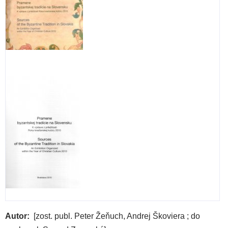
Bd.
1,
Dic
der
Schu
171
171
T.
1,
Text
Autor
[zost. publ. Peter Žeňuch, Andrej Škoviera ; do