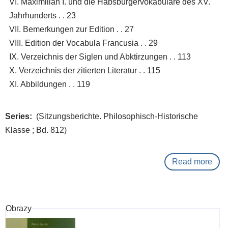
VI. Maximilian I. und die Habsburgervokabulare des XV.
Jahrhunderts . . 23
VII. Bemerkungen zur Edition . . 27
VIII. Edition der Vocabula Francusia . . 29
IX. Verzeichnis der Siglen und Abktirzungen . . 113
X. Verzeichnis der zitierten Literatur . . 115
XI. Abbildungen . . 119
Series
(Sitzungsberichte. Philosophisch-Historische
Klasse ; Bd. 812)
Read more
abo
Voc
fran
(CV
Obrazy
259