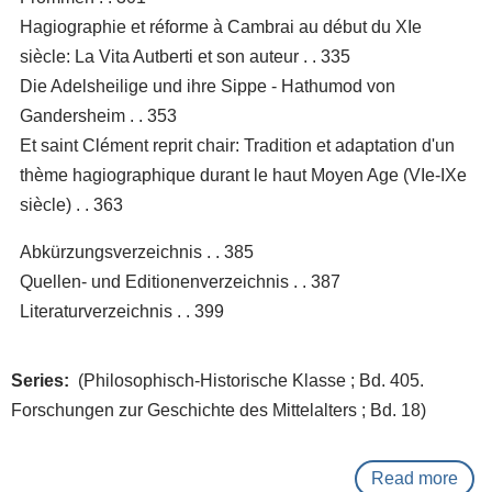
Hagiographie et réforme à Cambrai au début du XIe
siècle: La Vita Autberti et son auteur . . 335
Die Adelsheilige und ihre Sippe - Hathumod von
Gandersheim . . 353
Et saint Clément reprit chair: Tradition et adaptation d'un
thème hagiographique durant le haut Moyen Age (VIe-IXe
siècle) . . 363
Abkürzungsverzeichnis . . 385
Quellen- und Editionenverzeichnis . . 387
Literaturverzeichnis . . 399
Series
(Philosophisch-Historische Klasse ; Bd. 405.
Forschungen zur Geschichte des Mittelalters ; Bd. 18)
Read more
abo