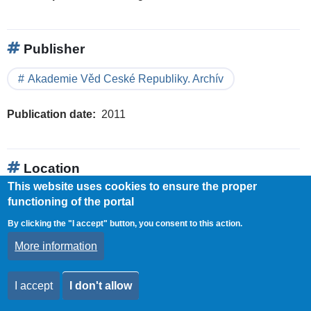
Publisher
Akademie Věd Ceské Republiky. Archív
Publication date
2011
Location
This website uses cookies to ensure the proper
Manuscripts Department
functioning of the portal
By clicking the "I accept" button, you consent to this action.
Table of Contents
More information
Foreword . . 7
Manuscript Collection in the Czech Republic . . 13
I accept
I don't allow
Index of Names . . 507
Geographical Index . . 529