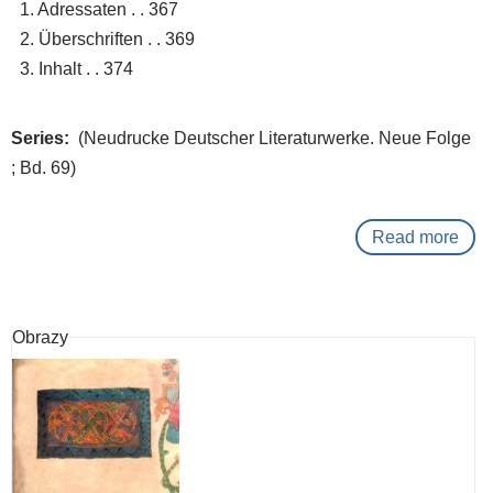
1. Adressaten . . 367
2. Überschriften . . 369
3. Inhalt . . 374
Series
(Neudrucke Deutscher Literaturwerke. Neue Folge
; Bd. 69)
Read more
abo
Text
Wer
in
Obrazy
vier
Bän
und
eine
Qee