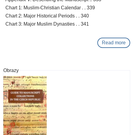
Chart 1: Muslim-Christian Calendar . . 339
Chart 2: Major Historical Periods . . 340
Chart 3: Major Muslim Dynasties . . 341
Read more
abo
Arab
man
:
Obrazy
a
vad
for
read