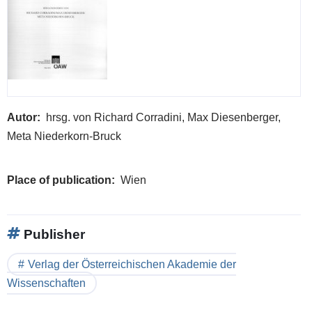
Byz
trad
in
Slov
:
an
Autor
hrsg. von Richard Corradini, Max Diesenberger,
exhi
Meta Niederkorn-Bruck
org
with
Place of publication
Wien
the
Yea
of
Publisher
Chri
Cult
Verlag der Österreichischen Akademie der
201
Wissenschaften