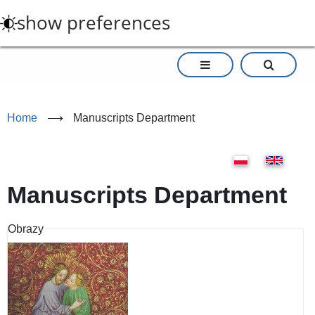
Skip
show preferences
to
main
content
Home
⟶
Manuscripts Department
Manuscripts Department
Obrazy