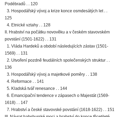
Podébradů . . 120
3. Hospodářský vývoj a krize konce osmdesátých let . .
125
4. Etnické vztahy . . 128
II. Hrabství na počátku novověku a v českém stavovském
povstání (1501-1622) . . 131
1. Vláda Hardeků a období následujících zástav (1501-
1569) . . 131
2. Utvoření pozdně feudálních společenských struktur . .
136
3. Hospodářský vývoj a majetkové poměry . . 138
4. Reformace . . 141
5. Kladská tvář renesance . . 144
6. Emancipační tendence v zápasech o Majestát (1569-
1618) . . 147
7. Hrabství a české stavovské povstání (1618-1622) . . 151
III. Návrat habsburské moci a hrabství do konce třicetileté