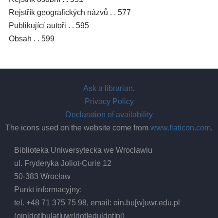
Rejstřík geografických názvů . . 577
Publikující autoři . . 595
Obsah . . 599
Ask a librarian
.
Privacy Policy
Declaration of availability
The icons used on the website come from
www.flaticon.com
.
Biblioteka Uniwersytecka we Wrocławiu
ul. Fryderyka Joliot-Curie 12
50-383 Wrocław
Punkt informacyjny:
tel. +48 71 375 75 98, email:
oin.bu
[w]
uwr.edu.pl
(oin[dot]bu[at]uwr[dot]edu[dot]pl)