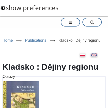
Skip
show preferences
to
main
content
Home
⟶
Publications
⟶
Kladsko : Dějiny regionu
Kladsko : Dějiny regionu
Obrazy