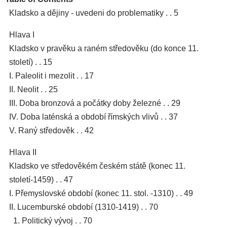
Kladsko a dějiny - uvedeni do problematiky . . 5
Hlava I
Kladsko v pravěku a raném středověku (do konce 11.
století) . . 15
I. Paleolit i mezolit . . 17
II. Neolit . . 25
III. Doba bronzová a počátky doby železné . . 29
IV. Doba laténská a období římských vlivů . . 37
V. Raný středověk . . 42
Hlava II
Kladsko ve středověkém českém státě (konec 11.
století-1459) . . 47
I. Přemyslovské období (konec 11. stol. -1310) . . 49
II. Lucemburské období (1310-1419) . . 70
1. Politický vývoj . . 70