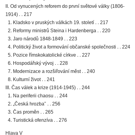
II. Od vynucených reforem do první světové války (1806-
1914) . . 217
1. Kladsko v pruských válkách 19. století . . 217
2. Reformy ministrů Steina i Hardenberga . . 220
3. Jaro národů 1848-1849 . . 223
4. Politický život a formování občanské společnosti . . 224
5. Pozice římskokatolické církve . . 227
6. Hospodářský vývoj . . 228
7. Modernizace a rozšiřování měst . . 240
8. Kulturní život . . 241
III. Čas válek a krize (1914-1945) . . 244
1. Na periferii chaosu . . 244
2. „Česká hrozba" . . 256
3. Čas proměn . . 265
4. Turistická ofenzíva . . 276
Hlava V