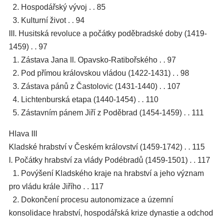
2. Hospodářský vývoj . . 85
3. Kulturní život . . 94
III. Husitská revoluce a počátky poděbradské doby (1419-
1459) . . 97
1. Zástava Jana II. Opavsko-Ratibořského . . 97
2. Pod přímou královskou vládou (1422-1431) . . 98
3. Zástava pánů z Častolovic (1431-1440) . . 107
4. Lichtenburská etapa (1440-1454) . . 110
5. Zástavním pánem Jiří z Poděbrad (1454-1459) . . 111
Hlava III
Kladské hrabství v Českém království (1459-1742) . . 115
I. Počátky hrabství za vlády Podébradů (1459-1501) . . 117
1. Povýšení Kladského kraje na hrabství a jeho význam
pro vládu krále Jiřího . . 117
2. Dokončení procesu autonomizace a územní
konsolidace hrabství, hospodářská krize dynastie a odchod