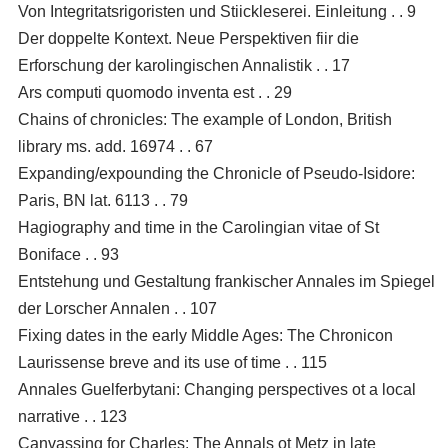
Von Integritatsrigoristen und Stiickleserei. Einleitung . . 9
Der doppelte Kontext. Neue Perspektiven fiir die
Erforschung der karolingischen Annalistik . . 17
Ars computi quomodo inventa est . . 29
Chains of chronicles: The example of London, British
library ms. add. 16974 . . 67
Expanding/expounding the Chronicle of Pseudo-Isidore:
Paris, BN lat. 6113 . . 79
Hagiography and time in the Carolingian vitae of St
Boniface . . 93
Entstehung und Gestaltung frankischer Annales im Spiegel
der Lorscher Annalen . . 107
Fixing dates in the early Middle Ages: The Chronicon
Laurissense breve and its use of time . . 115
Annales Guelferbytani: Changing perspectives ot a local
narrative . . 123
Canvassing for Charles: The Annals ot Metz in late