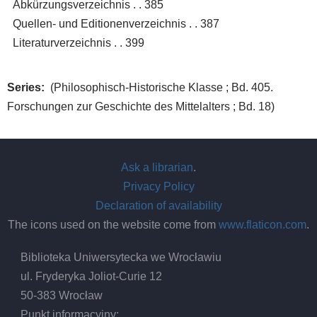
Abkürzungsverzeichnis . . 385
Quellen- und Editionenverzeichnis . . 387
Literaturverzeichnis . . 399
Series
(Philosophisch-Historische Klasse ; Bd. 405.
Forschungen zur Geschichte des Mittelalters ; Bd. 18)
Ask a librarian
.
Privacy Policy
Declaration of availability
The icons used on the website come from
www.flaticon.com
.
Biblioteka Uniwersytecka we Wrocławiu
ul. Fryderyka Joliot-Curie 12
50-383 Wrocław
Punkt informacyjny: