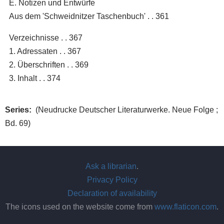
E. Notizen und Entwürfe
Aus dem 'Schweidnitzer Taschenbuch' . . 361
Verzeichnisse . . 367
1. Adressaten . . 367
2. Überschriften . . 369
3. Inhalt . . 374
Series
(Neudrucke Deutscher Literaturwerke. Neue Folge ;
Bd. 69)
Ask a librarian
.
Privacy Policy
Declaration of availability
The icons used on the website come from
www.flaticon.com
.