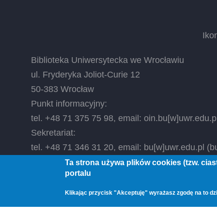
Iko
Biblioteka Uniwersytecka we Wrocławiu
ul. Fryderyka Joliot-Curie 12
50-383 Wrocław
Punkt informacyjny:
tel. +48 71 375 75 98, email:
oin.bu
[w]
uwr.edu.p
Sekretariat:
tel. +48 71 346 31 20, email:
bu
[w]
uwr.edu.pl
(bu
Ta strona używa plików cookies (tzw. cia
portalu
© 2026 Biblioteka Uniwersytecka we Wrocławiu, All
Klikając przycisk "Akceptuję" wyrażasz zgodę na to dzi