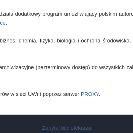
r działa dodatkowy program umożliwiający polskim auto
ice
.
iznes, chemia, fizyka, biologia i ochrona środowiska,
 archiwizacyjne (bezterminowy dostęp) do wszystkich zak
erów w sieci UWr i poprzez serwer
PROXY
.
Zapytaj bibliotekarza