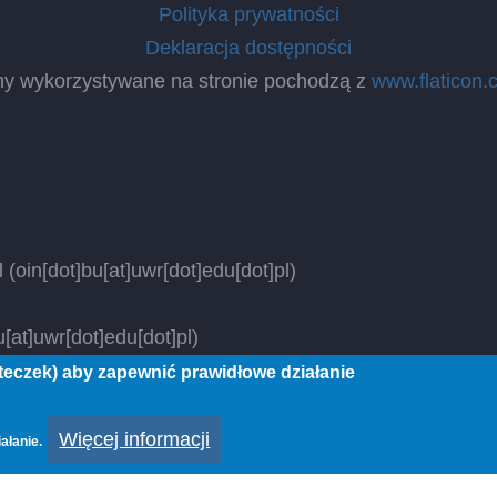
Polityka prywatności
Deklaracja dostępności
ny wykorzystywane na stronie pochodzą z
www.flaticon.
l
(oin[dot]bu[at]uwr[dot]edu[dot]pl)
[at]uwr[dot]edu[dot]pl)
steczek) aby zapewnić prawidłowe działanie
 rights reserved.
Więcej informacji
ałanie.