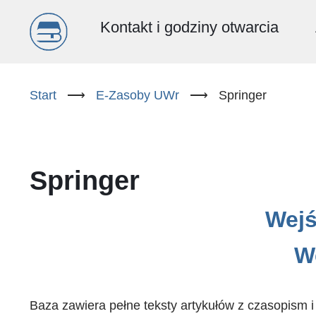
Menu
Kontakt i godziny otwarcia
główne
Przejdź
do
Start
⟶
E-Zasoby UWr
⟶
Springer
(PL)
treści
Springer
Wejś
W
Baza zawiera pełne teksty artykułów z czasopism 