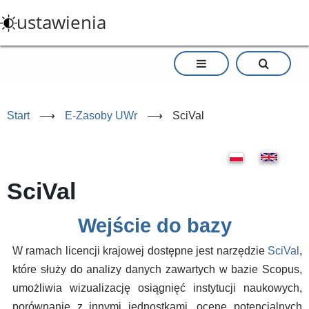
Przejdź
ustawienia
do
treści
Start
⟶
E-Zasoby UWr
⟶
SciVal
SciVal
Wejście do bazy
W ramach licencji krajowej dostępne jest narzędzie
SciVal
,
które służy do analizy danych zawartych w bazie Scopus,
umożliwia wizualizację osiągnięć instytucji naukowych,
porównanie z innymi jednostkami, ocenę potencjalnych