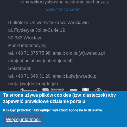
Ikony wykorzystywane na stronie pochodzą z
www.flaticon.com
.
Biblioteka Uniwersytecka we Wrocławiu
ul. Fryderyka Joliot-Curie 12
50-383 Wrocław
Punkt informacyjny:
tel. +48 71 375 75 98, email:
oin.bu
[w]
uwr.edu.pl
(oin[dot]bu[at]uwr[dot]edu[dot]pl)
Sekretariat:
tel. +48 71 346 31 20, email:
bu
[w]
uwr.edu.pl
(bu[at]uwr[dot]edu[dot]pl)
Ta strona używa plików cookies (tzw. ciasteczek) aby
zapewnić prawidłowe działanie portalu
Klikając przycisk "Akceptuję" wyrażasz zgodę na to działanie.
© 2026 Biblioteka Uniwersytecka we Wrocławiu,
Więcej informacji
All rights reserved.