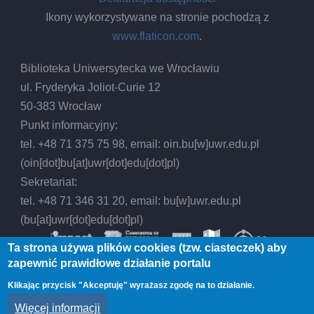
Ikony wykorzystywane na stronie pochodzą z
www.flaticon.com
.
Biblioteka Uniwersytecka we Wrocławiu
ul. Fryderyka Joliot-Curie 12
50-383 Wrocław
Punkt informacyjny:
tel. +48 71 375 75 98, email:
oin.bu
[w]
uwr.edu.pl
(oin[dot]bu[at]uwr[dot]edu[dot]pl)
Sekretariat:
tel. +48 71 346 31 20, email:
bu
[w]
uwr.edu.pl
(bu[at]uwr[dot]edu[dot]pl)
Ta strona używa plików cookies (tzw. ciasteczek) aby
zapewnić prawidłowe działanie portalu
Klikając przycisk "Akceptuję" wyrażasz zgodę na to działanie.
© 2026 Biblioteka Uniwersytecka we Wrocławiu,
Więcej informacji