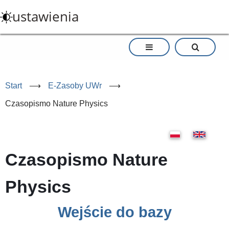
Przejdź
ustawienia
do
treści
Start
⟶
E-Zasoby UWr
⟶
Czasopismo Nature Physics
Czasopismo Nature
Physics
Wejście do bazy