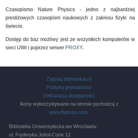
Czasopismo Nature Physics - jedno z najbardziej
prestiżowych czasopism naukowych z zakresu fizyki na
świecie.
Dostęp do baz możliwy jest ze wszystkich komputerów w
sieci UWr i poprzez serwer
PROXY
.
Zapytaj bibliotekarza
Polityka prywatności
Deklaracja dostępności
Ikony wykorzystywane na stronie pochodzą z
www.flaticon.com
.
Biblioteka Uniwersytecka we Wrocławiu
ul. Fryderyka Joliot-Curie 12