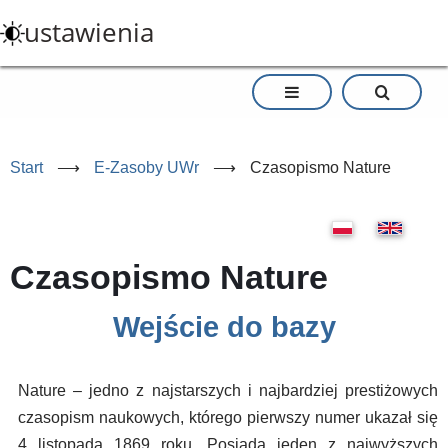
Przejdź
ustawienia
do
treści
Start
⟶
E-Zasoby UWr
⟶
Czasopismo Nature
Czasopismo Nature
Wejście do bazy
Nature – jedno z najstarszych i najbardziej prestiżowych
czasopism naukowych, którego pierwszy numer ukazał się
4 listopada 1869 roku. Posiada jeden z najwyższych