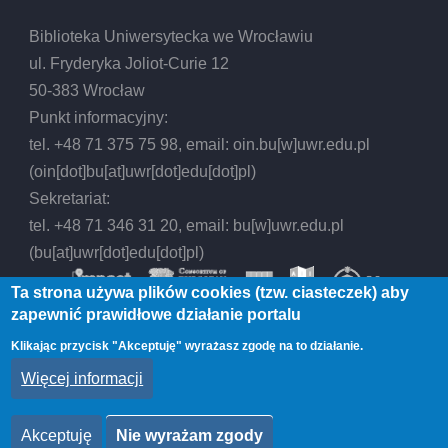
Biblioteka Uniwersytecka we Wrocławiu
ul. Fryderyka Joliot-Curie 12
50-383 Wrocław
Punkt informacyjny:
tel. +48 71 375 75 98, email:
oin.bu
[w]
uwr.edu.pl
(oin[dot]bu[at]uwr[dot]edu[dot]pl)
Sekretariat:
tel. +48 71 346 31 20, email:
bu
[w]
uwr.edu.pl
(bu[at]uwr[dot]edu[dot]pl)
Ta strona używa plików cookies (tzw. ciasteczek) aby
zapewnić prawidłowe działanie portalu
Klikając przycisk "Akceptuję" wyrażasz zgodę na to działanie.
© 2026 Biblioteka Uniwersytecka we Wrocławiu,
Więcej informacji
All rights reserved.
Akceptuję
Nie wyrażam zgody