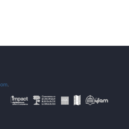
com
.