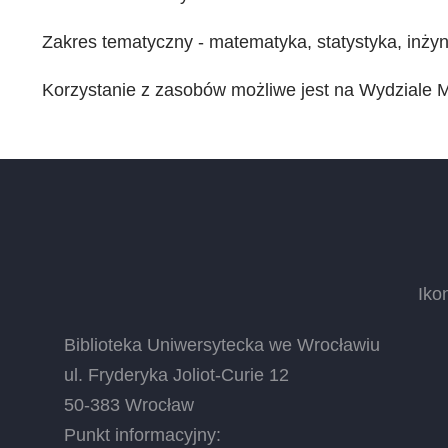
Zakres tematyczny - matematyka, statystyka, inżyn
Korzystanie z zasobów możliwe jest na Wydziale Ma
Iko
Biblioteka Uniwersytecka we Wrocławiu
ul. Fryderyka Joliot-Curie 12
50-383 Wrocław
Punkt informacyjny: