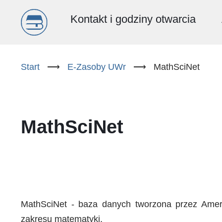
Menu
Kontakt i godziny otwarcia
główne
Przejdź
do
Start
⟶
E-Zasoby UWr
⟶
MathSciNet
(PL)
treści
MathSciNet
MathSciNet - baza danych tworzona przez America
zakresu matematyki.