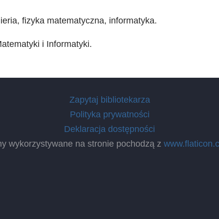
ieria, fizyka matematyczna, informatyka.
tematyki i Informatyki.
Zapytaj bibliotekarza
Polityka prywatności
Deklaracja dostępności
ny wykorzystywane na stronie pochodzą z
www.flaticon.